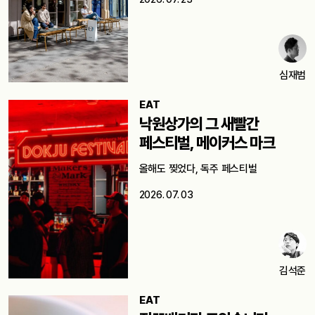
심재범
EAT
낙원상가의 그 새빨간
페스티벌, 메이커스 마크
올해도 찢었다, 독주 페스티벌
2026. 07. 03
김석준
EAT