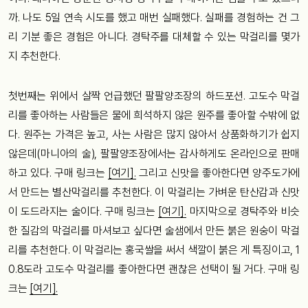
까. 나도 5일 연속 시도를 했고 매번 실패했다. 실패를 경험하는 건 그
리 기분 좋은 경험은 아니다. 경탁주를 대체할 수 있는 막걸리를 몇가
지 추천한다.
첫번째는 위에서 살짝 언급했던 팔팔양조장의 하드포션. 고도수 막걸
리를 좋아하는 사람들은 물에 희석하지 않은 원주를 좋아할 수밖에 없
다. 원주는 가격은 높고, 사는 사람은 많지 않아서 상품화하기가 쉽지
않은데(마니아의 술), 팔팔양조장에서는 감사하게도 온라인으로 판매
하고 있다. 구매 링크는
[여기].
그리고 신맛을 좋아한다면 양주도가에
서 만드는 별산막걸리를 추천한다. 이 막걸리는 가벼운 탄산감과 신맛
이 도드라지는 술이다. 구매 링크는
[여기].
마지막으로 경탁주와 비슷
한 질감의 막걸리를 마셔보고 싶다면 술샘에서 만든 붉은 원숭이 막걸
리를 추천한다. 이 막걸리는 홍국쌀을 써서 색깔이 붉은 게 특징이고, 1
0.8도라 고도수 막걸리를 좋아한다면 괜찮은 선택이 될 거다. 구매 링
크는
[여기].