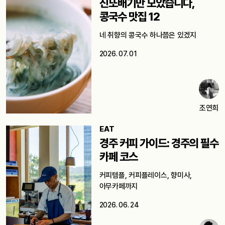
진또배기만 모았습니다,
콩국수 맛집 12
네 취향의 콩국수 하나쯤은 있겠지
2026. 07. 01
조연희
EAT
경주 커피 가이드: 경주의 필수
카페 코스
커피템플, 커피플레이스, 향미사,
아무카페까지
2026. 06. 24