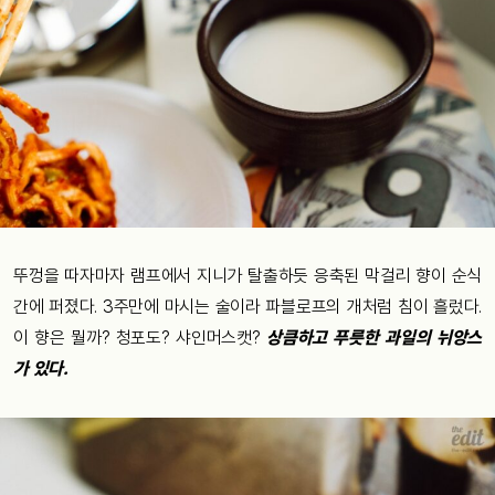
뚜껑을 따자마자 램프에서 지니가 탈출하듯 응축된 막걸리 향이 순식
간에 퍼졌다. 3주만에 마시는 술이라 파블로프의 개처럼 침이 흘렀다.
이 향은 뭘까? 청포도? 샤인머스캣?
상큼하고 푸릇한 과일의 뉘앙스
가 있다.