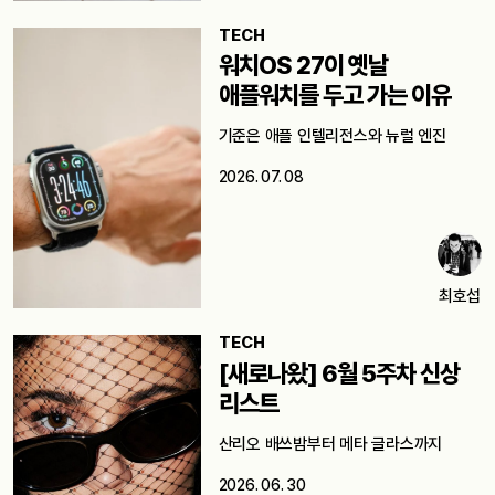
TECH
워치OS 27이 옛날
애플워치를 두고 가는 이유
기준은 애플 인텔리전스와 뉴럴 엔진
2026. 07. 08
최호섭
TECH
[새로나왔] 6월 5주차 신상
리스트
산리오 배쓰밤부터 메타 글라스까지
2026. 06. 30