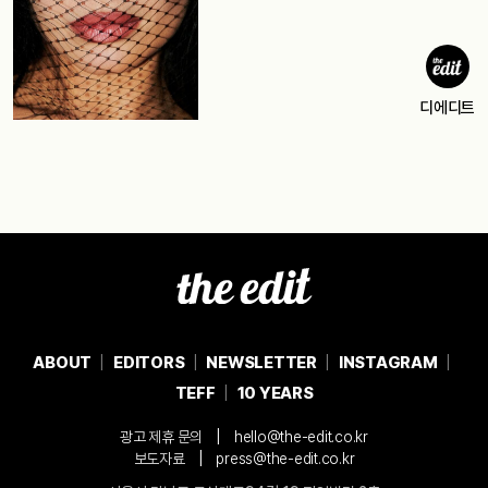
디에디트
ABOUT
EDITORS
NEWSLETTER
INSTAGRAM
TEFF
10 YEARS
|
광고 제휴 문의
hello@the-edit.co.kr
|
보도자료
press@the-edit.co.kr