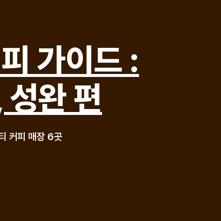
피 가이드 :
 성완 편
 커피 매장 6곳