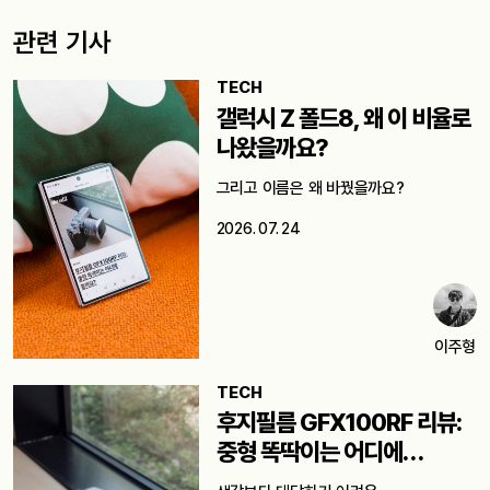
관련 기사
TECH
갤럭시 Z 폴드8, 왜 이 비율로
나왔을까요?
그리고 이름은 왜 바꿨을까요?
2026. 07. 24
이주형
TECH
후지필름 GFX100RF 리뷰:
중형 똑딱이는 어디에
쓸까요?