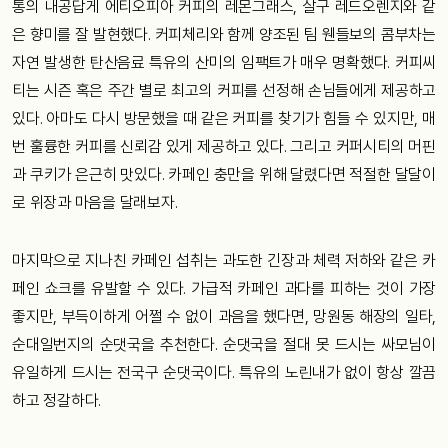
통의 내공답게 에티오피아 커피의 레몬그래스, 살구 레드오렌지와 같
은 향미를 잘 발현했다. 커피체리와 함께 양조된 팀 웬들보의 콤부차는
자연 발생한 탄산음료 특유의 산미의 임팩트가 매우 명확했다. 커피씨
티는 시즌 혹은 주간 별로 최고의 커피를 선정해 손님들에게 제공하고
있다. 아마도 다시 방문했을 때 같은 커피를 찾기가 힘들 수 있지만, 매
번 훌륭한 커피를 신뢰감 있게 제공하고 있다. 그리고 커퍼시티의 머핀
과 쿠키가 은근히 맛있다. 카페인 충만을 위해 달렸다면 적절한 달달이
로 위장과 마음을 달래보자.
마지막으로 지나친 카페인 섭취는 과도한 긴장과 체력 저하와 같은 카
페인 쇼크를 유발할 수 있다. 가급적 카페인 과다를 피하는 것이 가장
좋지만, 부득이하게 어쩔 수 없이 과음을 했다면, 망원동 해장의 일타,
순대일번지의 순댓국을 추천한다. 순댓국을 절대 못 드시는 싸모님이
유일하게 드시는 전국구 순댓국이다. 특유의 노린내가 없이 항상 깔끔
하고 정갈하다.