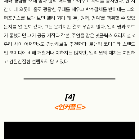
애와 경험을 소재 삼아 삶의 해학을 보여주고 사회를 풍자한다. 한 시
간 내내 오롯이 홀로 광활한 무대를 채우고 박수갈채를 받아내는 그의
퍼포먼스를 보다 보면 앨리 웡이 왜 ‘돈, 권력, 명예’를 쟁취할 수 있었
는지를 알 것도 같다. 그는 웃기지만 결코 우습지 않다. 앨리 웡과 코드
가 통했다면 그가 공동 제작과 각본, 주연을 맡은 넷플릭스 오리지널 <
우리 사이 어쩌면>도 감상해보길 추천한다. 로맨틱 코미디라 스탠드
업 코미디에 비해 거칠거나 야하지는 않지만, 앨리 웡의 재치는 여전하
고 간질간질한 설렘까지 담고 있다.
[4]
<언커플드>