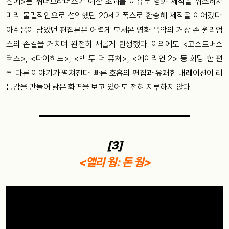
집에>는 워너브라더스가 예산 초과를 이유로 영화 제작을 취소하자
미리 물밑작업으로 섭외했던 20세기폭스로 환승해 제작을 이어갔다.
아쉬움이 남았던 편집본은 어렵게 모셔온 영화 음악의 거장 존 윌리엄
스의 손길을 거치며 완전히 새롭게 탄생했다. 이외에도 <고스트버스
터즈>, <다이하드>, <백 투 더 퓨쳐>, <에이리언 2> 등 회당 한 편
씩 다른 이야기가 펼쳐진다. 빠른 호흡의 편집과 유쾌한 내레이션이 리
듬감을 만들어 낡은 화면을 보고 있어도 전혀 지루하지 않다.
[3]
<앨리 웡: 돈 웡>