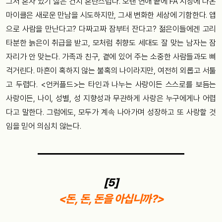
그저 혼자 있기 싫은 건지 혼란스럽다. 오랜 연애 끝에 FA 시장에 나온
마이클은 새로운 만남을 시도하지만, 그새 변화한 세상에 기함한다. 앱
으로 사람을 만난다고? 다짜고짜 잠부터 잔다고? 젊은이들에겐 고리
타분한 늙은이 취급을 받고, 모처럼 취향도 세대도 잘 맞는 남자는 잠
자리가 안 맞는다. 가족과 친구, 곁에 있어 주는 소중한 사람들과도 삐
걱거린다. 마흔이 혹하지 않는 불혹의 나이라지만, 여전히 외롭고 서툴
고 두렵다. <언커플드>는 타인과 나누는 사랑이든 스스로를 보듬는
사랑이든, 나이, 성별, 성 지향성과 무관하게 사랑은 누구에게나 어렵
다고 말한다. 그럼에도, 모두가 계속 나아가며 성장하고 또 사랑할 것
임을 믿어 의심치 않는다.
[5]
<돈, 돈, 돈을 아십니까?>