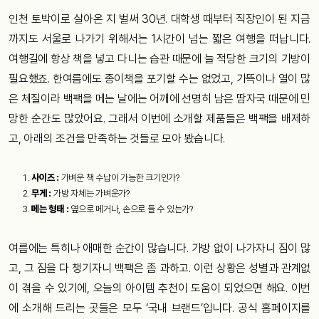
인천 토박이로 살아온 지 벌써 30년. 대학생 때부터 직장인이 된 지금
까지도 서울로 나가기 위해서는 1시간이 넘는 짧은 여행을 떠납니다.
여행길에 항상 책을 넣고 다니는 습관 때문에 늘 적당한 크기의 가방이
필요했죠. 한여름에도 종이책을 포기할 수는 없었고, 가뜩이나 열이 많
은 체질이라 백팩을 메는 날에는 어깨에 선명히 남은 땀자국 때문에 민
망한 순간도 많았어요. 그래서 이번에 소개할 제품들은 백팩을 배제하
고, 아래의 조건을 만족하는 것들로 모아 봤습니다.
사이즈 :
가벼운 책 수납이 가능한 크기인가?
무게 :
가방 자체는 가벼운가?
메는 형태 :
옆으로 메거나, 손으로 들 수 있는가?
여름에는 특히나 애매한 순간이 많습니다. 가방 없이 나가자니 짐이 많
고, 그 짐을 다 챙기자니 백팩은 좀 과하고. 이런 상황은 성별과 관계없
이 겪을 수 있기에, 오늘의 아이템 추천이 도움이 되었으면 해요. 이번
에 소개해 드리는 곳들은 모두 ‘국내 브랜드’입니다. 공식 홈페이지를