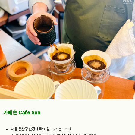
카페 손 Cafe Son
서울 용산구 한강대로40길 33 5층 501호