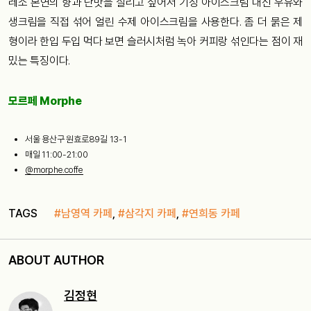
레소 본연의 향과 단맛을 살리고 싶어서 기성 아이스크림 대신 우유와
생크림을 직접 섞어 얼린 수제 아이스크림을 사용한다. 좀 더 묽은 제
형이라 한입 두입 먹다 보면 슬러시처럼 녹아 커피랑 섞인다는 점이 재
밌는 특징이다.
모르페 Morphe
서울 용산구 원효로89길 13-1
매일 11:00-21:00
@morphe.coffe
TAGS
#남영역 카페
,
#삼각지 카페
,
#연희동 카페
ABOUT AUTHOR
김정현