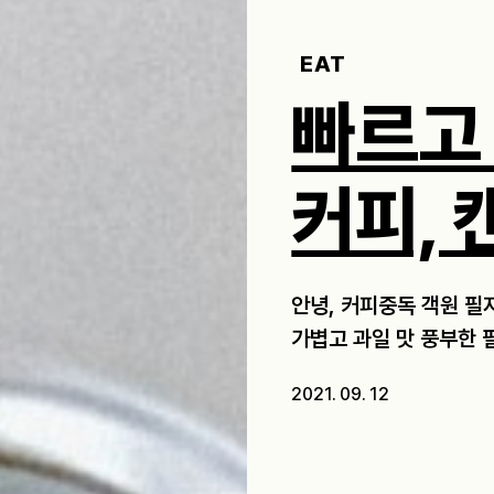
EAT
빠르고
커피, 
안녕, 커피중독 객원 필
가볍고 과일 맛 풍부한 
2021. 09. 12