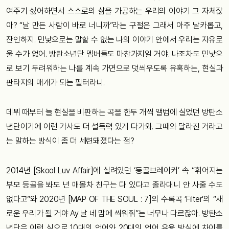
여주기 싫어하면서 스스로의 삶을 가공하는 우리의 이야기 그 자체잖
아? “날 만든 사람이 바로 너니까”라는 구절은 그래서 아주 날카롭고,
잔인하지. 민낯으로는 말할 수 없는 나의 이야기 안에서 우리는 자유로
울 수가 없어. 방탄소년단 멤버들도 마찬가지일 거야. 나조차도 민낯으
로 보기 두려워하는 나를 계속 가면으로 덧씌우도록 유혹하는, 현실과
판타지의 매개가 되는 필터라니.
데뷔 때부터 늘 현실을 비판하는 곡을 한두 개씩 앨범에 실었던 방탄소
년단이기에 이런 가사도 더 설득력 있게 다가와. 그때와 달라진 거라고
는 말하는 방식이 좀 더 세련돼졌다는 점?
2014년 [Skool Luv Affair]에 실려있던 ‘등골브레이커’ 속 “휘어지는
부모 등골을 봐도 넌 매몰차 친구는 다 있다고 졸라대니 안 사줄 수도
없다고”와 2020년 [MAP OF THE SOUL : 7]의 수록곡 ‘Filter’의 “새
로운 우리가 될 거야 Ay 날 네 맘에 씌워줘”는 너무나 다르잖아. 방탄소
년단은 이런 식으로 10대의 언어와 20대의 언어 유용 방식에 차이를