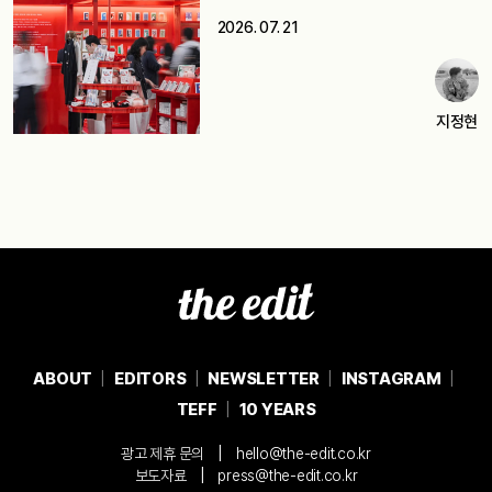
2026. 07. 21
지정현
ABOUT
EDITORS
NEWSLETTER
INSTAGRAM
TEFF
10 YEARS
|
광고 제휴 문의
hello@the-edit.co.kr
|
보도자료
press@the-edit.co.kr