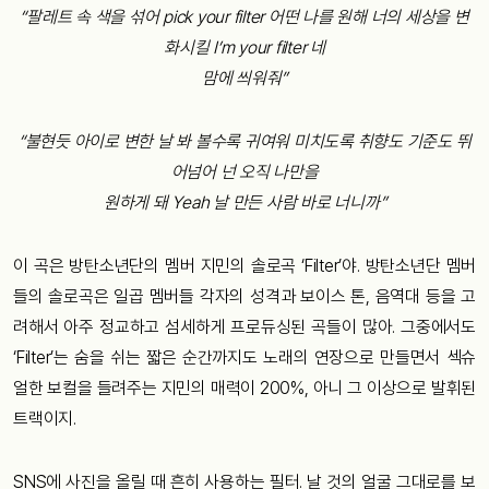
“팔레트 속 색을 섞어 pick your filter 어떤 나를 원해 너의 세상을 변
화시킬 I’m your filter 네
맘에 씌워줘”
“불현듯 아이로 변한 날 봐 볼수록 귀여워 미치도록 취향도 기준도 뛰
어넘어 넌 오직 나만을
원하게 돼 Yeah 날 만든 사람 바로 너니까”
이 곡은 방탄소년단의 멤버 지민의 솔로곡 ‘Filter’야. 방탄소년단 멤버
들의 솔로곡은 일곱 멤버들 각자의 성격과 보이스 톤, 음역대 등을 고
려해서 아주 정교하고 섬세하게 프로듀싱된 곡들이 많아. 그중에서도
‘Filter’는 숨을 쉬는 짧은 순간까지도 노래의 연장으로 만들면서 섹슈
얼한 보컬을 들려주는 지민의 매력이 200%, 아니 그 이상으로 발휘된
트랙이지.
SNS에 사진을 올릴 때 흔히 사용하는 필터. 날 것의 얼굴 그대로를 보