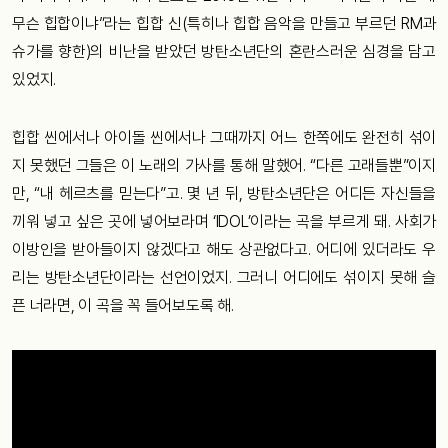
무슨 힙합이냐”라는 힙합 신(특히나 힙합 음악을 만들고 부르던 RM과
슈가를 향한)의 비난을 받았던 방탄소년단의 혼란스러운 심경을 담고
있었지.
힙합 씬에서나 아이돌 씬에서나 그때까지 어느 한쪽에도 완전히 섞이
지 못했던 그들은 이 노래의 가사를 통해 말했어. “다른 고래들뿐”이지
만, “내 헤르츠를 믿는다”고. 몇 년 뒤, 방탄소년단은 어디든 자신들을
끼워 넣고 싶은 곳에 넣어보라며 ‘IDOL’이라는 곡을 부르게 돼. 사회가
이방인을 받아들이지 않겠다고 해도 상관없다고. 어디에 있더라도 우
리는 방탄소년단이라는 선언이었지. 그러니 어디에도 섞이지 못해 슬
픈 너라면, 이 곡을 꼭 들어보도록 해.