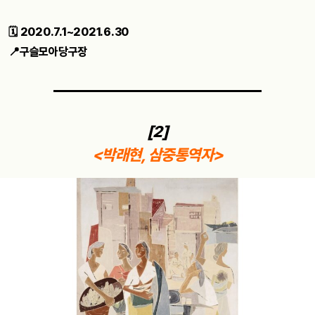
🗓 2020.7.1~2021.6.30
📍구슬모아당구장
[2]
<박래현, 삼중통역자>