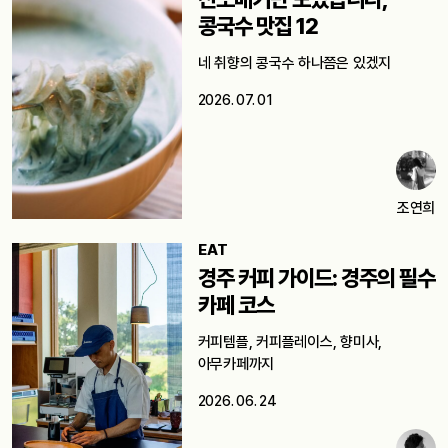
콩국수 맛집 12
네 취향의 콩국수 하나쯤은 있겠지
2026. 07. 01
조연희
EAT
경주 커피 가이드: 경주의 필수
카페 코스
커피템플, 커피플레이스, 향미사,
아무카페까지
2026. 06. 24