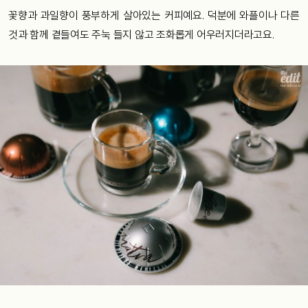
꽃향과 과일향이 풍부하게 살아있는 커피예요. 덕분에 와플이나 다른
것과 함께 곁들여도 주눅 들지 않고 조화롭게 어우러지더라고요.