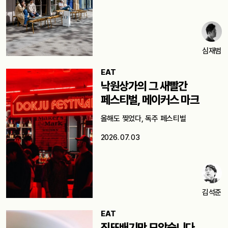
심재범
EAT
낙원상가의 그 새빨간
페스티벌, 메이커스 마크
올해도 찢었다, 독주 페스티벌
2026. 07. 03
김석준
EAT
진또배기만 모았습니다,