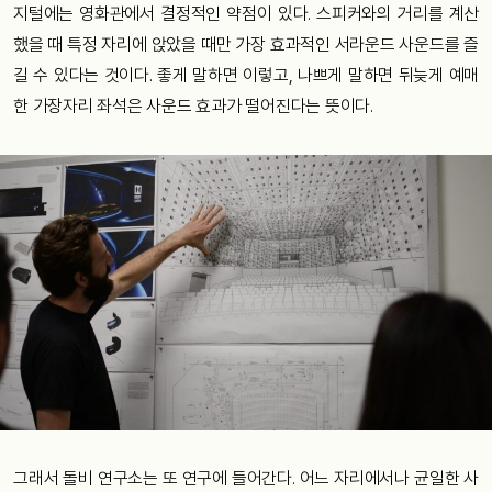
지털에는
영화관에서
결정적인
약점이
있다
.
스피커와의
거리를
계산
했을
때
특정
자리에
앉았을
때만
가장
효과적인
서라운드
사운드를
즐
길
수
있다는
것이다
.
좋게
말하면
이렇고
,
나쁘게
말하면
뒤늦게
예매
한
가장자리
좌석은
사운드
효과가
떨어진다는
뜻이다
.
그래서
돌비
연구소는
또
연구에
들어간다
.
어느
자리에서나
균일한
사