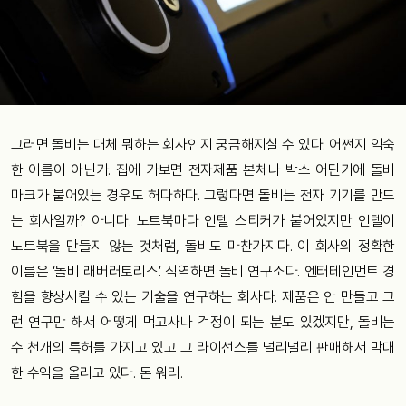
그러면
돌비는
대체
뭐하는
회사인지
궁금해지실
수
있다
.
어쩐지
익숙
한
이름이
아닌가
.
집에
가보면
전자제품
본체나
박스
어딘가에
돌비
마크가
붙어있는
경우도
허다하다
.
그렇다면
돌비는
전자
기기를
만드
는
회사일까
?
아니다
.
노트북마다
인텔
스티커가
붙어있지만
인텔이
노트북을
만들지
않는
것처럼
,
돌비도
마찬가지다
.
이
회사의
정확한
이름은
‘
돌비
래버러토리스
’.
직역하면
돌비
연구소다
.
엔터테인먼트
경
험을
향상시킬
수
있는
기술을
연구하는
회사다
.
제품은
안
만들고
그
런
연구만
해서
어떻게
먹고사나
걱정이
되는
분도
있겠지만
,
돌비는
수
천개의
특허를
가지고
있고
그
라이선스를
널리널리
판매해서
막대
한
수익을
올리고
있다
.
돈
워리
.