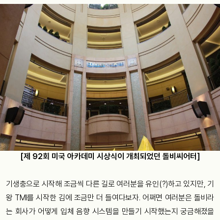
[제 92회 미국 아카데미 시상식이 개최되었던 돌비씨어터]
기생충으로
시작해
조금씩
다른
길로
여러분을
유인
(?)
하고
있지만
,
기
왕
TMI
를
시작한
김에
조금만
더
들여다보자
.
어쩌면
여러분은
돌비라
는
회사가
어떻게
입체
음향
시스템을
만들기
시작했는지
궁금해졌을