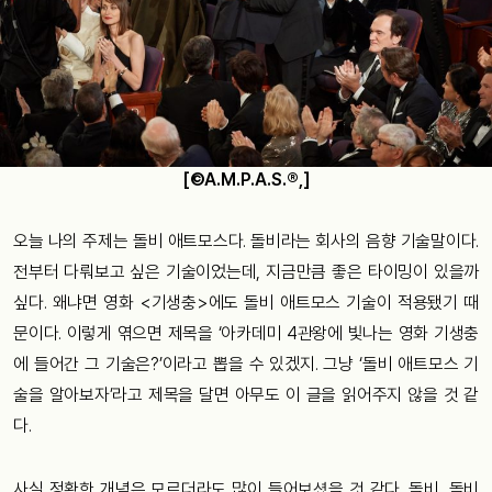
[©A.M.P.A.S.®,]
오늘
나의
주제는
돌비
애트모스다
.
돌비라는
회사의
음향
기술말이다
.
전부터
다뤄보고
싶은
기술이었는데
,
지금만큼
좋은
타이밍이
있을까
싶다
.
왜냐면
영화
<
기생충
>
에도
돌비
애트모스
기술이
적용됐기
때
문이다
.
이렇게
엮으면
제목을
‘
아카데미
4
관왕에
빛나는
영화
기생충
에
들어간
그
기술은
?’
이라고
뽑을
수
있겠지
.
그냥
‘
돌비
애트모스
기
술을
알아보자
’
라고
제목을
달면
아무도
이
글을
읽어주지
않을
것
같
다
.
사실
정확한
개념은
모르더라도
많이
들어보셨을
것
같다
.
돌비
,
돌비