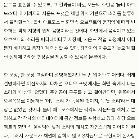
운드를
표현할
수
있도록
.
그
결과물이
바로
오늘의
주인공
‘
돌비
애트
모스
’
다
.
이제까지의
사운드
포맷은
채널
위치
기반으로
소리를
분류해
서
들려줬는데
,
돌비
애트모스는
화면속
오브젝트의
움직임에
따라
변
화하는
객체
지향의
입체
음향이라는
것이다
.
화면에서
움직이고
있는
오브젝트의
소리를
메타데이터로
저장해
,
사운드
작업
과정에서
어디
든지
배치하고
움직이며
믹싱할
수
있다
.
창작자의
자유도가
높으며
훨
씬
실제에
가까운
현장감을
제공할
수
있음은
물론이다
.
한
문장
,
한
문장
고심하며
설명해봤지만
두
번
읽어봐도
어렵다
.
쉽게
설명하자면
이전까지의
다채널
오디오
포맷에서는
화면
속에서
나는
소리의
‘
대상
’
이
없었다
.
주인공이
구두를
신고
걸어간다면
,
왼쪽에서
오른쪽으로
이동하는
‘
어떤
소리
’
가
녹음된
것이지
, ‘
구둣
소리
’
라는
대
상은
없었던
것이다
.
돌비
애트모스에서는
각각의
사운드를
객체로
분
리하고
각
객체의
메타데이터에
공간
정보를
포함하고
있다
.
해당
오브
젝트의
화면
속
움직임에
맞게
소리의
궤적도
자연스럽게
이어지게
된
다
.
그래서
사운드가
채널에
갇히지
않고
3
차원으로
구현되어
온사방