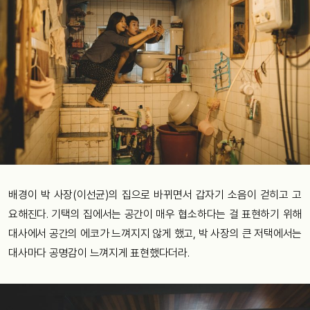
배경이
박
사장
(
이선균
)
의
집으로
바뀌면서
갑자기
소음이
걷히고
고
요해진다
.
기택의
집에서는
공간이
매우
협소하다는
걸
표현하기
위해
대사에서
공간의
에코가
느껴지지
않게
했고
,
박
사장의
큰
저택에서는
대사마다
공명감이
느껴지게
표현했다더라
.