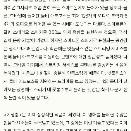
아이폰
11
시리즈
처럼
흔히
쓰는
스마트폰에도
들어가
있을
정도다
.
물
론
,
모바일에
들어간
돌비
애트모스는
최대
128
개의
오디오
트랙과
6
4
개의
오디오를
제어할
수
있는
시네마
포맷과는
다르다
.
스마트폰에
달린
스테레오
스피커로
360
도
입체
음향을
표현하는
것으로
, ‘
가상
입체
음향
기술
’
에
가깝다
.
하지만
스마트폰
스피커로
표현되는
공간감
은
생각보다
꽤
실감나다
.
최근에는
넷플릭스
같은
스트리밍
서비스를
통해
돌비
애트모스를
지원하는
콘텐츠에
대한
접근성도
높아졌다
.
나
역시
모바일
기기에서
스트리밍
서비스로
콘텐츠를
감상하는
비율이
높아졌다
.
사운드나
화질이
충분히
만족스럽기
때문이다
.
넷플릭스에
서
돌비
애트모스를
지원하는
드라마를
보고
있었는데
헬리콥터가
날
아오는
장면에서
소리가
내
뒷통수부터
들리는
것
같은
착각
때문에
깜
짝
놀란
적이
있을
정도다
.
<기생충>은
이제
상징적인
작품이
되었다
.
이
영화를
둘러싼
수많은
인물과
요소들이
주목받고
있는데
,
그
중에는
이런
기술도
있다는
이야