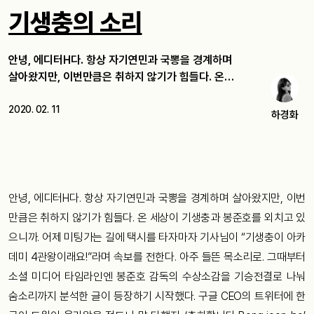
기생충의 소리
안녕, 에디터H다. 항상 자기연민과 국뽕을 경계하며
살아왔지만, 이번만큼은 취하지 않기가 힘들다. 온…
2020. 02. 11
하경화
안녕
,
에디터
H
다
.
항상
자기연민과
국뽕을
경계하며
살아왔지만
,
이번
만큼은
취하지
않기가
힘들다
.
온 세상이
기생충과
봉준호를
외치고
있
으니까
.
어제
미팅가는
길에
택시를
타자마자
기사님이
“
기생충이
아카
데미
4
관왕이래요
!”
라며
속보를
전한다
.
아주
들뜬
목소리로
.
그때부터
소셜
미디어
타임라인엔
봉준호
감독의
수상소감을
기승전결로
나눠
숨소리까지
분석한
글이
등장하기
시작했다
.
구글
CEO
의
트위터에
한