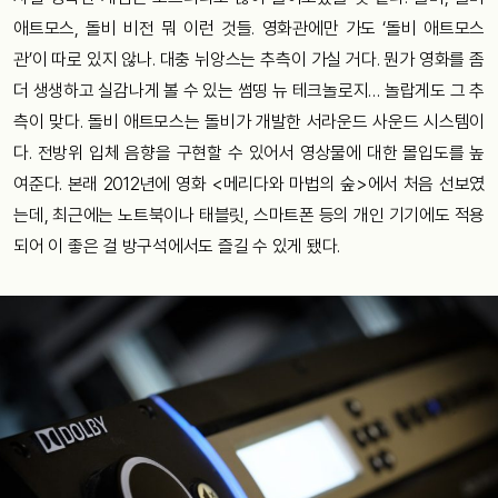
애트모스
,
돌비
비전
뭐
이런
것들
.
영화관에만
가도
‘
돌비
애트모스
관
’
이
따로
있지
않나
.
대충
뉘앙스는
추측이
가실
거다
.
뭔가
영화를
좀
더
생생하고
실감나게
볼
수
있는
썸띵
뉴
테크놀로지
…
놀랍게도
그
추
측이
맞다
.
돌비
애트모스는
돌비가
개발한
서라운드
사운드
시스템이
다
.
전방위
입체
음향을
구현할
수
있어서
영상물에
대한
몰입도를
높
여준다
.
본래
2012
년에
영화
<
메리다와
마법의
숲
>
에서
처음
선보였
는데
,
최근에는
노트북이나
태블릿
,
스마트폰
등의
개인
기기에도
적용
되어
이
좋은
걸
방구석에서도
즐길
수
있게
됐다
.