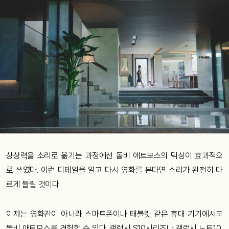
상상력을
소리로
옮기는
과정에선
돌비
애트모스의
믹싱이
효과적으
로
쓰였다
.
이런
디테일을
알고
다시
영화를
본다면
소리가
완전히
다
르게
들릴
것이다
.
이제는
영화관이
아니라
스마트폰이나
태블릿
같은
휴대
기기에서도
돌비
애트모스를
경험할
수
있다
.
갤럭시
S10
시리즈나
갤럭시
노트
10,