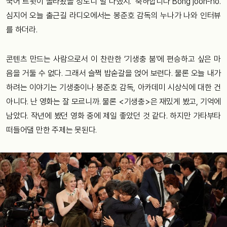
국어
트윗이
올라왔을
정도니
말
다했지
. ‘
축하합니다
Bong joon-ho’.
심지어
오늘
출근길
라디오에서는
봉준호
감독의
누나가
나와
인터뷰
를
하더라
.
콘텐츠
만드는
사람으로서
이
찬란한
‘
기생충 붐
’
에
편승하고
싶은
마
음을
거둘
수
없다
.
그래서
슬쩍
밥숟갈을
얹어
보련다
.
물론
오늘
내가
하려는
이야기는
기생충이나
봉준호
감독
,
아카데미
시상식에
대한
건
아니다
.
난
영화는
잘
모르니까
.
물론
<
기생충>은
재밌게
봤고
,
기억에
남았다
.
작년에
봤던
영화
중에
제일
좋았던
것
같다
.
하지만
가타부타
떠들어댈
만한
주제는
못된다
.