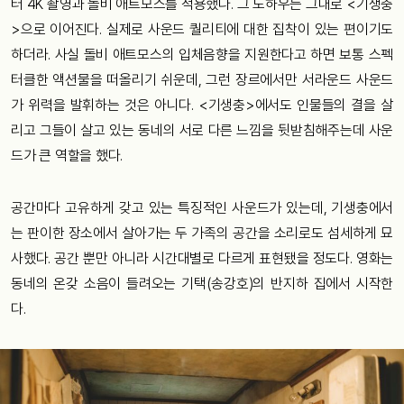
터
4K
촬영과
돌비
애트모스를
적용했다
.
그
노하우는
그대로
<
기생충
>으로
이어진다
.
실제로
사운드
퀄리티에
대한
집착이
있는
편이기도
하더라
.
사실
돌비
애트모스의
입체음향을
지원한다고
하면
보통
스펙
터클한
액션물을
떠올리기
쉬운데
,
그런
장르에서만
서라운드
사운드
가
위력을
발휘하는
것은
아니다
. <
기생충>에서도
인물들의
결을
살
리고
그들이
살고
있는
동네의
서로
다른
느낌을
뒷받침해주는데
사운
드가
큰
역할을
했다
.
공간마다
고유하게
갖고
있는
특징적인
사운드
가
있는데
,
기생충에서
는
판이한
장소에서
살아가는
두
가족의
공간을
소리로도
섬세하게
묘
사했다
.
공간
뿐만
아니라
시간대별로
다르게
표현됐을
정도다
.
영화는
동네의
온갖
소음이
들려오는
기택
(
송강호
)
의
반지하
집에서
시작한
다
.