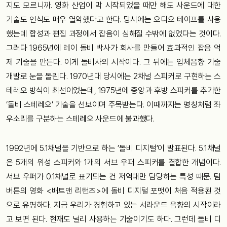
지도
모르니까
.
영화
산업이
막
시작되었을
때만
해도
사운드에
대한
기술도
인식도
매우
열악했다고
한다
.
당시에는
오디오
테이프를
사용
했는데
합성과
편집
과정에서
잡음이
심해질
수
밖에
없었다는
것이다
.
그러다
1965
년에
레이
돌비
박사가
회사를
만들어
효과적인
잡음
억
제
기술을
만든다
.
이게
돌비사의
시작이다
.
그
뒤에는
입체음향
기술
개발로
눈을
돌린다
. 1970
년대
당시에는
2
채널
스피커로
구현하는
스
테레오
방식이
최선이었는데
, 1975
년에
중앙과
후방
스피커를
추가한
‘
돌비
스테레오
’
기술을
선보이며
주목받는다
.
이때까지는
명칭처럼
좌
우소리를
구분하는
스테레오
사운드에
불과했다
.
1992
년에
5.1
채널을
기반으로
하는
’
돌비
디지털
’
이
발표된다
. 5.1
채널
은
5
개의
위성
스피커와
1
개의
서브
우퍼
스피커를
결합한
개념이다
.
서브
우퍼가
0.1
채널로
표기되는
건
저역대만
담당하는
특성 때문
.
팀
버튼의
영화
<
배트맨
리턴즈
>
에
돌비
디지털
포맷이
처음
적용된
것
으로
유명하다
.
지금
우리가
경험하고
있는
서라운드
음향의
시작이라
고
보면
된다
.
현재도
널리
사용하는
기술이기도
하다
.
그런데
돌비
디