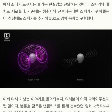
에서
소리가
느껴지는
놀라운
현실감을
전달하는
것이다
.
스피커의
배
치도
새로웠다
.
기존에는
청취자의
전후좌우에만
스피커가
위치했는
데
,
천장에도
스피커를
추가해
360
도
입체
음향을
구현했다
.
이제
다시
기생충
이야기로
돌아와보자
.
여러분이
아직
따라와주셨다
면
말이다
.
봉준호
감독은
넷플릭스를
통해
선보였던
영화
<
옥자
>
부