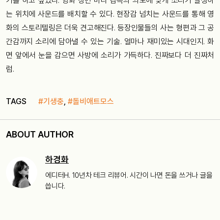
기를
하고
싶었다
.
영화
장면
마다
감독의
의도에
맞게
소리가
발생하
는
위치에
사운드를
배치할
수
있다
.
현장감
넘치는
사운드를
통해
영
화의
스토리텔링은
더욱
견고해진다
.
등장인물들의
사는
형편과
그
공
간감까지
소리에
담아낼
수
있는
기술
.
얼마나
재미있는
시대인지
.
화
면
앞에서
눈을
감으면
사방에
소리가
가득하다
.
진짜보다
더
진짜처
럼
.
TAGS
#기생충
,
#돌비애트모스
ABOUT AUTHOR
하경화
에디터H. 10년차 테크 리뷰어. 시간이 나면 돈을 쓰거나 글을
씁니다.