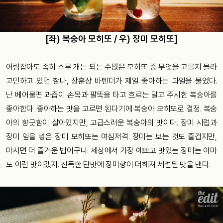
[좌) 복숭아 모히또 / 우) 장미 모히또]
어림잡아도 족히 스무 개는 되는 수많은 모히또 중 무엇을 고를지 몰라
고민하고 있던 찰나, 장훈상 바텐더가 제일 좋아하는 과일을 물었다.
난 베어물면 과즙이 손목과 팔뚝을 타고 흐르는 달고 주시한 복숭아를
좋아한다. 좋아하는 맛을 고르면 된다기에 복숭아 모히또로 결정. 복숭
아의 향긋함이 살아있지만, 고급스러운 복숭아의 맛이다. 장미 시럽과
장미 잎을 넣은 장미 모히또는 여심저격. 장미는 보는 것도 즐겁지만,
마시면 더 즐거운 법이구나. 세상에서 가장 예쁘고 맛있는 장미는 아마
도 이런 맛이겠지. 진득한 단맛에 장미향이 더해져 세련된 맛을 낸다.