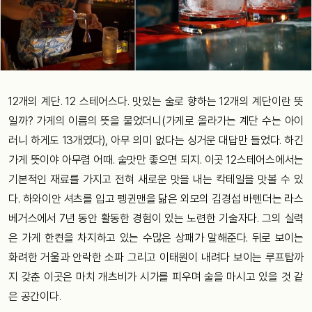
12개의 계단. 12 스테어스다. 맛있는 술로 향하는 12개의 계단이란 뜻
일까? 가게의 이름의 뜻을 물었더니(가게로 올라가는 계단 수는 아이
러니 하게도 13개였다), 아무 의미 없다는 싱거운 대답만 들었다. 하긴
가게 뜻이야 아무렴 어때. 술맛만 좋으면 되지. 이곳 12스테어스에서는
기본적인 재료를 가지고 전혀 새로운 맛을 내는 칵테일을 맛볼 수 있
다. 하와이안 셔츠를 입고 펭귄맨을 닮은 외모의 김경섭 바텐더는 라스
베거스에서 7년 동안 활동한 경험이 있는 노련한 기술자다. 그의 실력
은 가게 한켠을 차지하고 있는 수많은 상패가 말해준다. 뒤로 보이는
화려한 거울과 안락한 소파 그리고 이태원이 내려다 보이는 루프탑까
지 갖춘 이곳은 마치 개츠비가 시가를 피우며 술을 마시고 있을 것 같
은 공간이다.