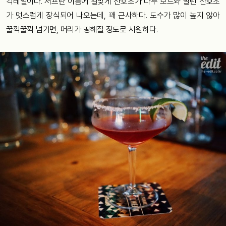
칵테일이다. 서프란 이름에 걸맞게 산호초가 나무 보드와 말린 산호초
가 멋스럽게 장식되어 나오는데, 꽤 근사하다. 도수가 많이 높지 않아
꿀꺽꿀꺽 넘기면, 머리가 띵해질 정도로 시원하다.