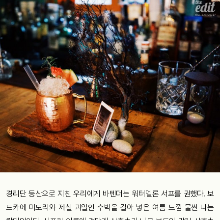
경리단 등산으로 지친 우리에게 바텐더는 워터멜론 서프를 권했다. 보
드카에 미도리와 제철 과일인 수박을 갈아 넣은 여름 느낌 물씬 나는