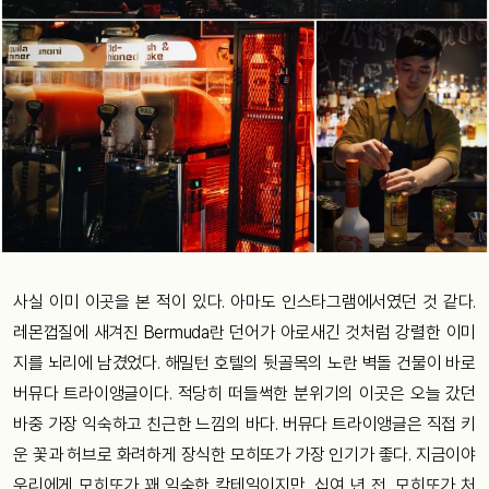
사실 이미 이곳을 본 적이 있다. 아마도 인스타그램에서였던 것 같다.
레몬껍질에 새겨진 Bermuda란 던어가 아로새긴 것처럼 강렬한 이미
지를 뇌리에 남겼었다. 해밀턴 호텔의 뒷골목의 노란 벽돌 건물이 바로
버뮤다 트라이앵글이다. 적당히 떠들썩한 분위기의 이곳은 오늘 갔던
바중 가장 익숙하고 친근한 느낌의 바다. 버뮤다 트라이앵글은 직접 키
운 꽃과 허브로 화려하게 장식한 모히또가 가장 인기가 좋다. 지금이야
우리에게 모히또가 꽤 익숙한 칵테일이지만, 십여 년 전, 모히또가 처