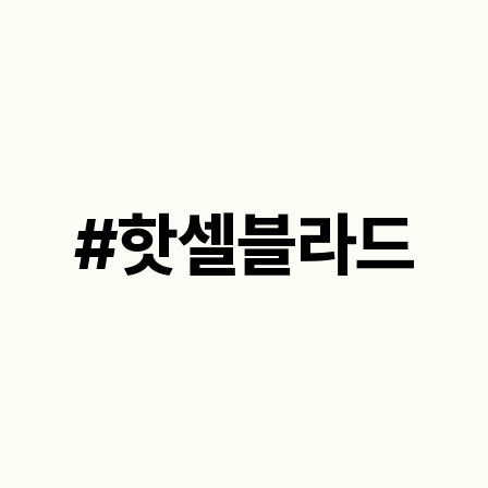
#핫셀블라드