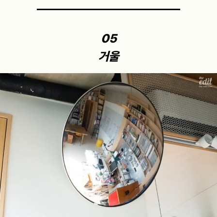
05
거울