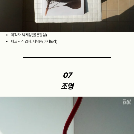
제작자: 박재성(콜론컬럼)
패브릭 작업자: 서유원(아세도라)
07
조명