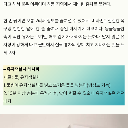
다고 해서 붙은 이름이며 하동 지역에서 재배된 홍차를 뜻한다.
한 번 끓이면 보통 2리터 정도를 끓여낼 수 있어서, 비타민C 절실한 목
구멍 칼칼한 날에 한 솥 끓여내 종일 마시기에 제격이다. 동글동글한
속이 꽉찬 유자는 보기만 해도 감기가 사라지는 듯하다. 달지 않은 유
자향이 강하게 나고 끝맛에서 살짝 홍차의 향이 치고 지나가는 것을 느
껴보자.
– 유자잭살차 레시피
재료 : 물, 유자잭살차
1. 물병에 유자잭살차를 넣고 뜨거운 물을 넣는다(냉침도 가능)
2. 10분 이상 충분히 우려낸 후, 맛이 써질 수 있으니 유자잭살은 건져
내자