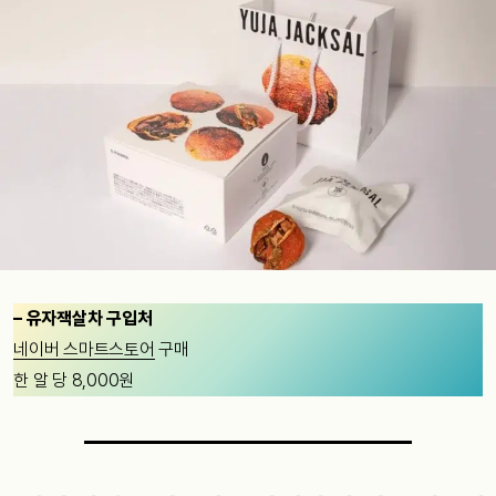
– 유자잭살차 구입처
네이버 스마트스토어
구매
한 알 당 8,000원