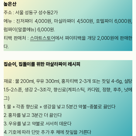
높은산
주소 : 서울 성동구 성수동2가
메뉴 : 진저짜이 4,000원, 마살라짜이 4,500원, 호텔짜이 6,000원,
럼짜이(알콜메뉴) 6,000원.
티백 판매처 :
스마트스토어
에서 짜이티백을 개당 2,000원에 판매한
다.
집순이, 집돌이를 위한 마살라짜이 레시피
재료 : 물 200ml, 우유 300ml, 홍차티백 2-3개 또는 찻잎 4-6g, 설탕
1.5~2스푼, 생강 2~3조각, 향신료(계피스틱, 카다멈, 정향, 후추, 넛메
그)
1. 물 + 각종 향신료 + 생강을 넣고 5분간 약불~중불로 끓인다
2. 홍차를 넣고 3분간 더 끓인다
3. 우유를 넣고 약불로 서서히 데운다
4. 기호에 따라 단맛 추가 후 체에 찻잎을 거른다