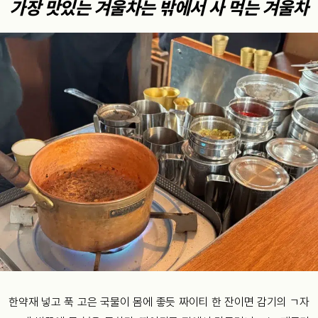
가장 맛있는 겨울차는 밖에서 사 먹는 겨울차
한약재 넣고 푹 고은 국물이 몸에 좋듯 짜이티 한 잔이면 감기의 ㄱ자