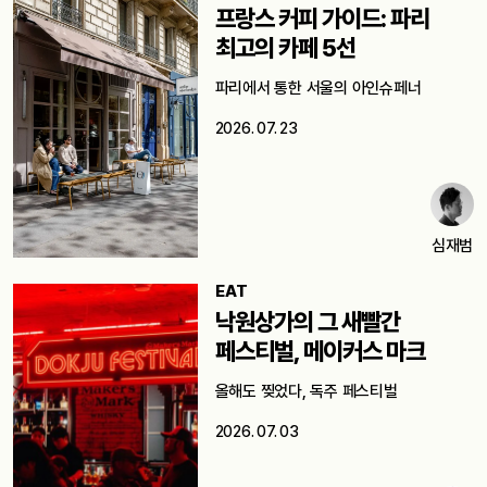
프랑스 커피 가이드: 파리
최고의 카페 5선
파리에서 통한 서울의 아인슈페너
2026. 07. 23
심재범
EAT
낙원상가의 그 새빨간
페스티벌, 메이커스 마크
올해도 찢었다, 독주 페스티벌
2026. 07. 03