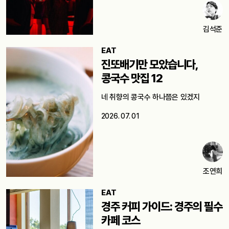
김석준
EAT
진또배기만 모았습니다,
콩국수 맛집 12
네 취향의 콩국수 하나쯤은 있겠지
2026. 07. 01
조연희
EAT
경주 커피 가이드: 경주의 필수
카페 코스