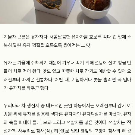
겨울차 근본은 유자차다. 새콤달콤한 유자차를 호로록 먹다 컵 밑에 소
복히 깔린 유자 껍질을 오독오독 씹어먹는 그 맛.
유자는 겨울에 수확되기 때문에 겨우내 먹기 위해 설탕에 절여 청을 만
들어 차로 먹어 왔다. 맛도 있고 따뜻한 차로 감기도 예방할 수 있어 오
래전부터 마셔온 전통차다. 어릴 때, 기침하거나 콧물 흘리면 꼭 엄마
가 유자차를 타주곤 했다.
우리나라 차 생산지 중 대표적인 곳인 하동에서는 오래전부터 감기 예
방을 위해 유자를 활용해 색다른 유자차인 유자잭살차를 마셨다. 유자
의 속을 파내어 돌배, 모과 그리고 잭살차를 넣은 것이다. 잭살차는 ‘작
설차’의 사투리로 참새(작), 혀(설)로 말린 찻잎의 모양이 참새의 혀 같