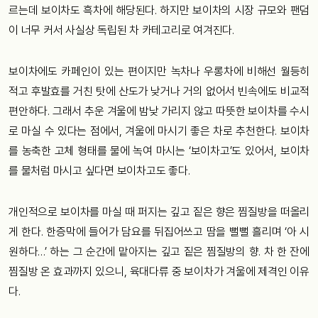
르는데 보이차도 흑차에 해당된다. 하지만 보이차의 시장 규모와 팬덤
이 너무 커서 사실상 독립된 차 카테고리로 여겨진다.
보이차에도 카페인이 있는 편이지만 녹차나 우롱차에 비해선 월등히
적고 후발효를 거친 탓에 산도가 낮거나 거의 없어서 빈속에도 비교적
편안하다. 그래서 추운 겨울에 밤낮 가리지 않고 따뜻한 보이차를 수시
로 마실 수 있다는 점에서, 겨울에 마시기 좋은 차로 추천한다. 보이차
를 농축한 고체 형태를 물에 녹여 마시는 ‘보이차고’도 있어서, 보이차
를 물처럼 마시고 싶다면 보이차고도 좋다.
개인적으로 보이차를 마실 때 퍼지는 깊고 짙은 향은 찜질방을 떠올리
게 한다. 한증막에 들어가 담요를 뒤집어쓰고 땀을 뻘뻘 흘리며 ‘아 시
원하다…’ 하는 그 순간에 맡아지는 깊고 짙은 찜질방의 향. 차 한 잔에
찜질방 온 효과까지 있으니, 육대다류 중 보이차가 겨울에 제격인 이유
다.