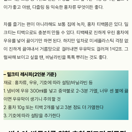
이가 좋고 아쌈, 다즐링 등 익숙한 홍차류 무엇이든 좋다.
차를 즐기는 편이 아니라해도 보통 집에 녹차, 홍차 티백쯤은 있다. 밀
크티는 티백으로도 충분히 만들 수 있다. 티백째로 진하게 우린 홍차에
우유를 넣어 끓이기만 하면 된다. 하지만 잎차로 미세플라스틱 걱정 없
이 진하게 끓여내서 거름망으로 걸러내면 우유막도 걸러져 1석2조. 그
럴싸해 보이고 싶을 땐, 바닐라빈을 톡톡 뿌리는 것도 좋다.
– 밀크티 레시피(2인분 기준)
재료 : 홍차류, 우유, 기호에 따라 설탕/바닐라빈 등
1. 냄비에 우유 300ml를 넣고 중약불로 2~3분 가열, 너무 센 불에 끓
이면 우유막이 생기니 주의할 것
2. 홍차 10g 또는 티백 2개를 넣고 3분 정도 더 가열한다
3. 기호에 따라 설탕을 추가한다