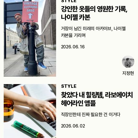
STYLE
강인한 옷들의 영원한 기록,
나이젤 카본
거장이 남긴 미래의 아카이브, 나이젤
카본을 기리며
2026. 06. 16
지정현
STYLE
찾았다 내 힐링템, 라보에이치
헤어라인 앰플
직장인한테 진짜 필요한 건 이거다
2026. 06. 02