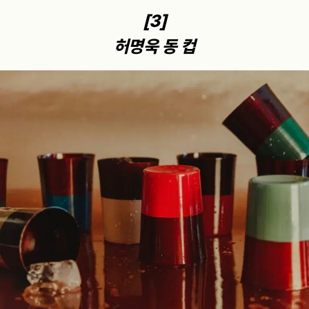
[3]
허명욱 동 컵