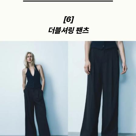
[6]
더블셔링 팬츠