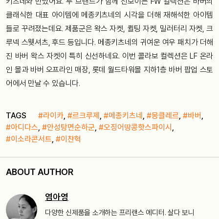
키츠네와 만났어요. 두 브랜드가 함께 선보이는 FW 컬렉션은 바버의
클래식한 대표 아이템에 메종키츠네의 시각을 더해 재해석한 아이템
들로 꾸려졌는데요. 제품군은 왁스 자켓, 퀼팅 자켓, 밀러터리 자켓, 크
루넥 스웻셔츠, 후드 등입니다. 메종키츠네의 귀여운 여우 패치가 더해
진 바버 왁스 자켓이 특히 신선하네요
.
이번 콜라보 컬렉션은 LF 온라
인 몰과 바버 오프라인 매장, 롯데 월드타워몰 지하1층 바버 팝업 스토
어에서 만날 수 있습니다.
TAGS
#라이카
,
#르크루제
,
#메종키츠네
,
#몽클레르
,
#바버
,
#아디다스
,
#안성탕면순하군
,
#오징어땅콩핫스파이시
,
#이소라콘서트
,
#이찬혁
ABOUT AUTHOR
염아영
다양한 신제품을 소개하는 프리랜스 에디터. 살다 보니