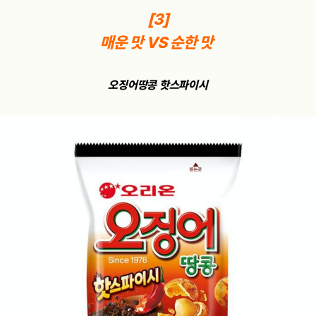
[3]
매운 맛 VS 순한 맛
오징어땅콩 핫스파이시