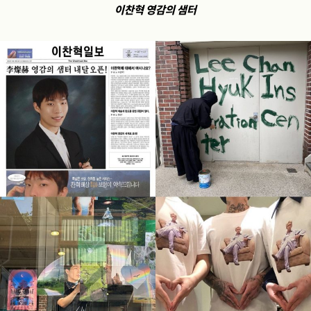
이찬혁 영감의 샘터