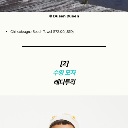
© Dusen Dusen
Chincoteague Beach Towel $72.00(USD)
[2]
수영 모자
레디투킥