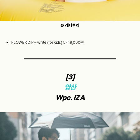
© 레디투킥
FLOWER DIP – white (for kids) 5만 9,000원
[3]
양산
Wpc. IZA