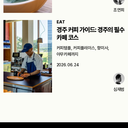
조연희
EAT
경주 커피 가이드: 경주의 필수
카페 코스
커피템플, 커피플레이스, 향미사,
아무카페까지
2026. 06. 24
심재범