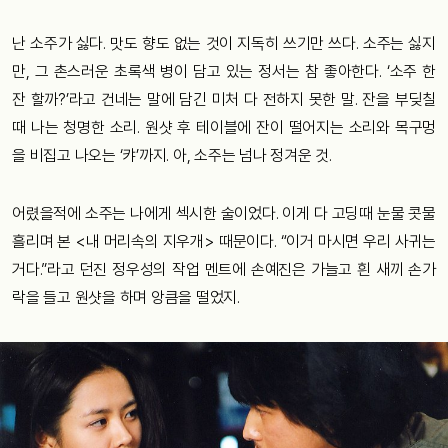
난 소주가 싫다. 맛도 향도 없는 것이 지독히 쓰기만 쓰다. 소주는 싫지
만, 그 촌스러운 초록색 병이 담고 있는 정서는 참 좋아한다. ‘소주 한
잔 할까?’라고 건네는 말에 담긴 미처 다 전하지 못한 말. 잔을 부딪칠
때 나는 청명한 소리. 원샷 후 테이블에 잔이 떨어지는 소리와 목구멍
을 비집고 나오는 ‘캬’까지. 아, 소주는 넘나 정겨운 것.
어렸을적에 소주는 나에게 섹시한 술이었다. 이게 다 고딩때 눈물 콧물
흘리며 본 <내 머리속의 지우개> 때문이다. “이거 마시면 우리 사귀는
거다.”라고 던진 정우성의 작업 멘트에 손예진은 가늘고 흰 새끼 손가
락을 들고 원샷을 하며 앙큼을 떨었지.