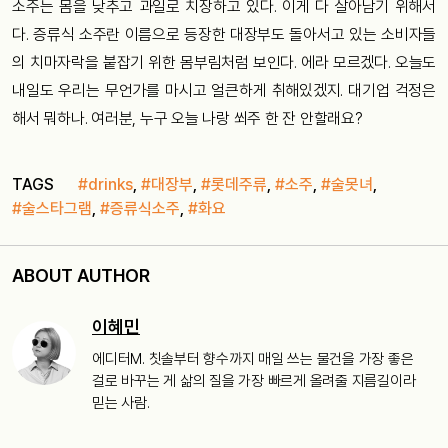
소주는 몸을 낮추고 과일로 치장하고 있다. 이게 다 살아남기 위해서
다. 증류식 소주란 이름으로 등장한 대장부도 돌아서고 있는 소비자들
의 치마자락을 붙잡기 위한 몸부림처럼 보인다. 에라 모르겠다. 오늘도
내일도 우리는 무언가를 마시고 얼큰하게 취해있겠지. 대기업 걱정은
해서 뭐하나. 여러분, 누구 오늘 나랑 쐬주 한 잔 안할래요?
TAGS
#drinks
,
#대장부
,
#롯데주류
,
#소주
,
#술못녀
,
#술스타그램
,
#증류식소주
,
#화요
ABOUT AUTHOR
이혜민
에디터M. 칫솔부터 향수까지 매일 쓰는 물건을 가장 좋은
걸로 바꾸는 게 삶의 질을 가장 빠르게 올려줄 지름길이라
믿는 사람.