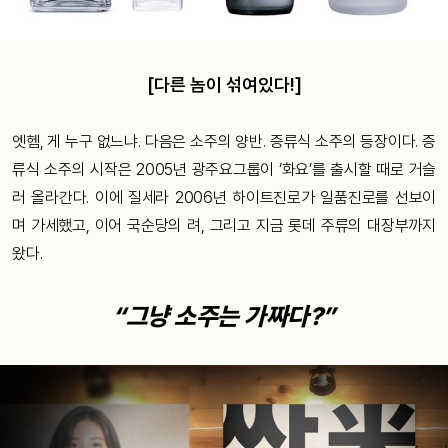
[다른 놈이 섞여있다!]
엣헴, 게 누구 없느냐. 다음은 소주의 양반. 증류식 소주의 등장이다. 증
류식 소주의 시작은 2005년 광주요그룹이 ‘화요’를 출시할 때로 거슬
러 올라간다. 이에 질세라 2006년 하이트진로가 일품진로를 선보이
며 가세했고, 이어 국순당의 려, 그리고 지금 롯데 주류의 대장부까지
왔다.
“그냥 소주는 가짜다?”