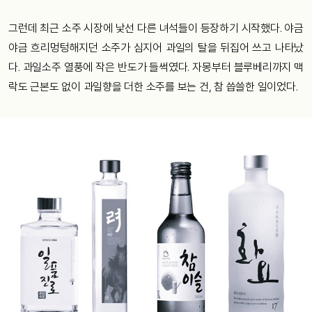
그런데 최근 소주 시장에 낯선 다른 녀석들이 등장하기 시작했다. 야금
야금 흐리멍텅해지던 소주가 심지어 과일의 탈을 뒤집어 쓰고 나타났
다. 과일소주 열풍에 작은 반도가 들썩였다. 자몽부터 블루베리까지 맥
락도 근본도 없이 과일향을 더한 소주를 보는 건, 참 씁쓸한 일이었다.