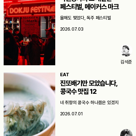
페스티벌, 메이커스 마크
올해도 찢었다, 독주 페스티벌
2026. 07. 03
김석준
EAT
진또배기만 모았습니다,
콩국수 맛집 12
네 취향의 콩국수 하나쯤은 있겠지
2026. 07. 01