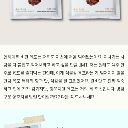
언리미트 비건 육포는 저희도 이번에 처음 먹어봤는데요. 지나가는 사
람을 다 붙잡고 먹어보라고 하고 싶을 만큼 JMT. 저는 원래도 맥주 안
주로 육포를 즐겨먹는 편인데, 이게 식물성 육포라는 게 믿어지지 않을
만큼 육포 특유의 향과 맛, 식감을 잘 표현했어요. 갈비맛도 진짜 익숙
하고 입에 착착 감기지만, 양꼬치맛 육포는 거의 뭐 혁신입니다. 방금
구운 양꼬치를 말린 맛이랄까요? 다들 꼭 드셔보세요.