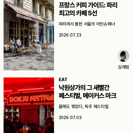
프랑스 커피 가이드: 파리
최고의 카페 5선
파리에서 통한 서울의 아인슈페너
2026. 07. 23
심재범
EAT
낙원상가의 그 새빨간
페스티벌, 메이커스 마크
올해도 찢었다, 독주 페스티벌
2026. 07. 03