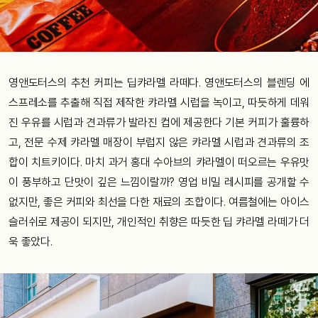
영앤도터스의 추천 커피는 딥캬라멜 라떼다. 영앤도터스의 블렌딩 에
스프레소를 추출해 직접 제작한 캬라멜 시럽을 녹이고, 따듯하게 데워
진 우유를 시럽과 견과류가 발라진 컵에 제공한다 기본 커피가 훌륭하
고, 전문 수제 캬라멜 매장이 부럽지 않은 캬라멜 시럽과 견과류의 조
합이 치트키이다. 마치 과거 홍대 수아브의 캬라멜이 떠오르는 우유맛
이 풍부하고 단맛이 깊은 느낌이랄까? 영업 비밀 레시피를 공개할 수
없지만, 좋은 커피와 최선을 다한 재료의 조합이다. 여름철에는 아이스
슬러쉬로 제공이 되지만, 개인적인 취향은 따듯한 딥 캬라멜 라떼가 더
욱 좋았다.