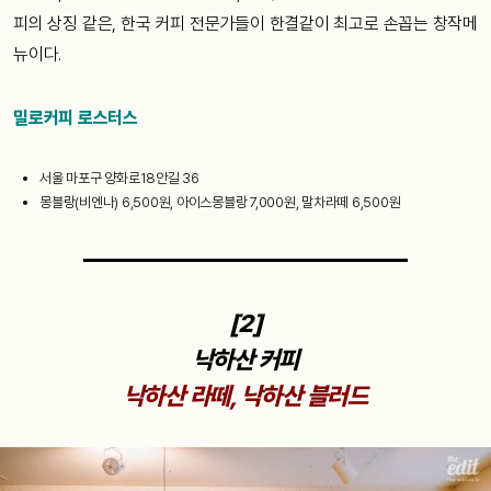
피의 상징 같은, 한국 커피 전문가들이 한결같이 최고로 손꼽는 창작메
뉴이다.
밀로커피 로스터스
서울 마포구 양화로18안길 36
몽블랑(비엔나) 6,500원, 아이스몽블랑 7,000원, 말차라떼 6,500원
[2]
낙하산 커피
낙하산 라떼, 낙하산 블러드