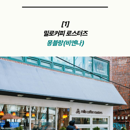
[1]
밀로커피 로스터즈
몽블랑(비엔나)