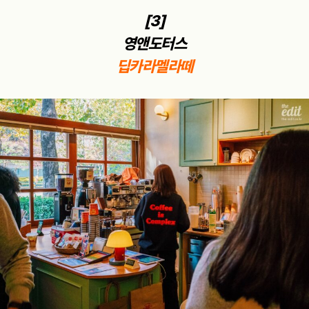
[3]
영앤도터스
딥카라멜라떼