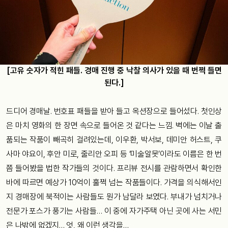
[고유 숫자가 적힌 패들. 경매 진행 중 낙찰 의사가 있을 때 번쩍 들면
된다.]
드디어 경매날. 번호표 패들을 받아 들고 옥션장으로 들어섰다. 첫인상
은 마치 영화의 한 장면 속으로 들어온 것 같다는 느낌. 벽에는 이날 출
품되는 작품이 빼곡히 걸려있는데, 이우환, 박서보, 데미안 허스트, 쿠
사마 야요이, 후안 미로, 줄리안 오피 등 ‘미술알못’이라도 이름은 한 번
쯤 들어봤을 법한 작가들의 것이다. 프리뷰 전시를 관람하면서 확인한
바에 따르면 예상가 10억이 훌쩍 넘는 작품들이다. 가격을 의식해서인
지 경매장에 북적이는 사람들도 뭔가 남달라 보였다. 부내가 넘치거나
전문가 포스가 풍기는 사람들… 이 중에 자가주택 아닌 곳에 사는 서민
은 나밖에 없겠지… 엇, 왜 이런 생각을…