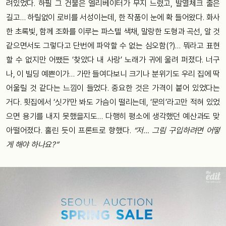
려있었다. 하필 그 건물은 엘리베이터가 무지 느렸고, 발열체크 줄은
길고… 하릴없이 로비를 서성이는데, 한 작품이 눈에 확 들어왔다. 화사
한 초록빛, 함께 조화를 이루는 파스텔 색채, 말랑한 도형과 곡선, 알 것
같으면서도 그렇다고 단번에 파악할 수 없는 심오함(?)… 뭐라고 표현
할 수 없지만 어쨌든 ‘찾았다 내 사랑’ 노래가 귀에 울려 퍼졌다. 너구
나, 이 빌딩 예쁜이가… 가만 들여다보니 크기나 분위기도 우리 집에 딱
어울릴 것 같다는 느낌이 들었다. 중요한 것은 가격이 붙어 있었다는
거다. 횟집에서 ‘싯가’만 봐도 가슴이 떨리는데, ‘문의’라고만 적혀 있었
으면 용기를 내지 못했을지도… 다행히 평소에 생각했던 예산과도 맞
아떨어졌다. 홀린 듯이 프론트로 향했다.
“저… 그림 구입하려면 어떻
게 해야 하나요?”