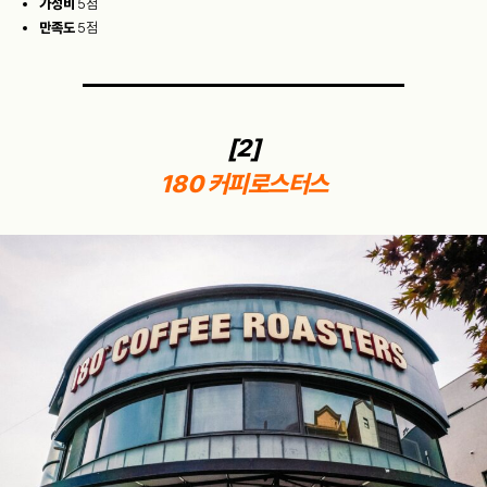
가성비
5점
만족도
5점
[2]
180 커피로스터스