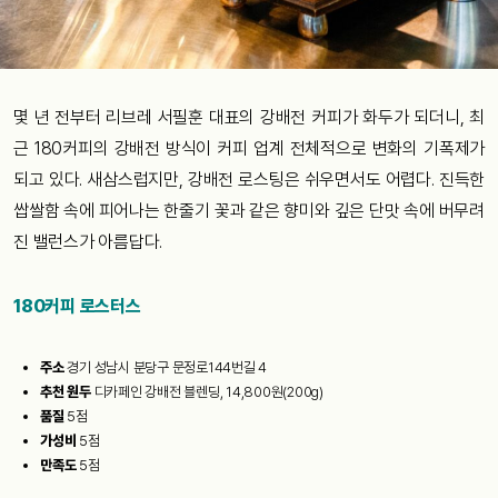
몇 년 전부터 리브레 서필훈 대표의 강배전 커피가 화두가 되더니, 최
근 180커피의 강배전 방식이 커피 업계 전체적으로 변화의 기폭제가
되고 있다. 새삼스럽지만, 강배전 로스팅은 쉬우면서도 어렵다. 진득한
쌉쌀함 속에 피어나는 한줄기 꽃과 같은 향미와 깊은 단맛 속에 버무려
진 밸런스가 아름답다.
180커피 로스터스
주소
경기 성남시 분당구 문정로144번길 4
추천 원두
디카페인 강배전 블렌딩, 14,800원(200g)
품질
5점
가성비
5점
만족도
5점