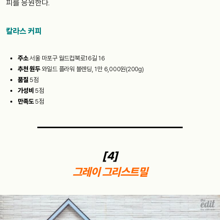
피를 응원한다.
칼라스 커피
주소
서울 마포구 월드컵북로16길 16
추천 원두
와일드 플라워 블렌딩, 1만 6,000원(200g)
품질
5점
가성비
5점
만족도
5점
[4]
그레이 그리스트밀