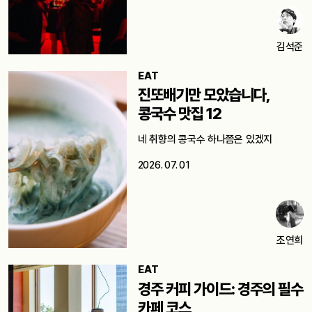
김석준
EAT
진또배기만 모았습니다,
콩국수 맛집 12
네 취향의 콩국수 하나쯤은 있겠지
2026. 07. 01
조연희
EAT
경주 커피 가이드: 경주의 필수
카페 코스