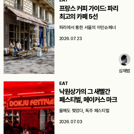
EAT
프랑스 커피 가이드: 파리
최고의 카페 5선
파리에서 통한 서울의 아인슈페너
2026. 07. 23
심재범
EAT
낙원상가의 그 새빨간
페스티벌, 메이커스 마크
올해도 찢었다, 독주 페스티벌
2026. 07. 03