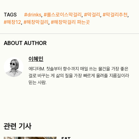
TAGS
#drinks
,
#롤스로이스막걸리
,
#막걸리
,
#막걸리추천
,
#해창12
,
#해창막걸리
,
#해창막걸리 파는곳
ABOUT AUTHOR
이혜민
에디터M. 칫솔부터 향수까지 매일 쓰는 물건을 가장 좋은
걸로 바꾸는 게 삶의 질을 가장 빠르게 올려줄 지름길이라
믿는 사람.
관련 기사