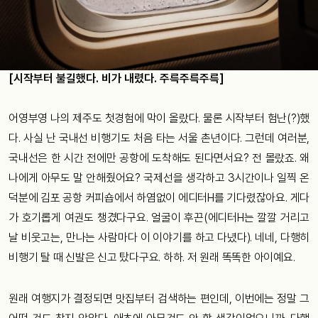
[시작부터 불길했다. 비가 내렸다. 주륵주륵주륵]
어영부영 나의 제주도 첫경험에 막이 올랐다. 물론 시작부터 험난(?)했
다. 사실 난 국내선 비행기도 처음 타는 서울 촌년이다. 그런데 여러분,
국내선은 한 시간 전에만 공항에 도착해도 된다면서요? 전 몰랐죠. 왜
나에게 아무도 말 안해줬어요? 국제선을 생각하고 3시간이나 일찍 온
덕분에 김포 공항 커피숍에서 하염없이 에디터H를 기다렸잖아요. 게다
가 호기롭게 여권도 챙겼다구요. 얼굴이 후끈(에디터H는 깔깔 거리고
날 비웃고는, 만나는 사람마다 이 이야기를 하고 다녔다). 네네, 다행히
비행기 탈 때 신발은 신고 탔다구요. 하하. 저 원래 똑똑한 아이예요.
원래 여행지가 결정되면 맛집부터 검색하는 편인데, 이번에는 정말 그