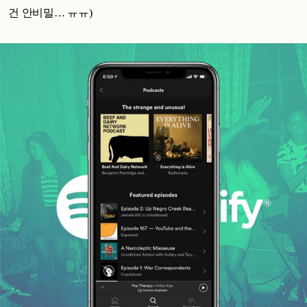
건 안비밀… ㅠㅠ)