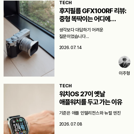
TECH
후지필름 GFX100RF 리뷰:
중형 똑딱이는 어디에
쓸까요?
생각보다 대답하기 어려운
질문이었습니다...
2026. 07. 14
이주형
TECH
워치OS 27이 옛날
애플워치를 두고 가는 이유
기준은 애플 인텔리전스와 뉴럴 엔진
2026. 07. 08