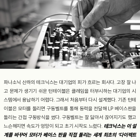
파나소닉
산하의
테크닉스는
대기업의
피가
흐르는
회사다
.
고장
잘
나
고
문제가
생기기
쉬운
턴테이블은
클레임을
터부시하는
대기업의
시
스템에서
용납하기
어렵다
.
그래서
처음부터
다시
설계했다
.
기존
턴테
이블은
모터를
돌리면
구동벨트를
통해
동력을
전달해
LP
베이스판을
돌리는
간접
구동방식을
썼다
.
구동벨트는
잘
닳아서
끊어지기도
했고
느슨해지면
속도가
엉망이
되고
초기
시작도
느렸다
.
테크닉스는
이
설
계를
바꾸어
모터가
베이스
판을
직접
돌리는
세계
최초의
‘
다이렉트