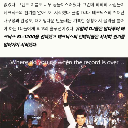
없었다
.
브랜드
이름도
너무
공돌이스러웠다
.
그런데
의외의
사람들이
테크닉스의
진가를
알아보기
시작했다
.
클럽
DJ
다
.
테크닉스의
뛰어난
내구성과
완성도
,
대기업다운
만듦새는
가혹한
상황에서
음악을
틀어
야
하는
DJ
들에게
최고의
솔루션이었다
.
유럽의
DJ
들은
앞다투어
테
크닉스
SL-1200
을
선택했고
테크닉스의
턴테이블은
서서히
인기를
얻어가기
시작했다
.