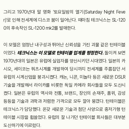
그리고
1970
년대
말
영화
‘
토요일밤의
열기
(Saturday Night Feve
r)’
로
인해
전세계에
디스코
붐이
일어난다
.
때마침
테크닉스는
SL-120
0
의
후속작인
SL-1200 mk2
를
발매한다
.
이
모델은
엄청난
내구성과
뛰어난
신뢰성을
가진
괴물
같은
턴테이블
이었다
.
테크닉스는
이
모델로
턴테이블
업계를
평정한다
.
돌이켜
보면
1970
년대의
일본은
유럽에
실업자를
양산시키던
시대였다
.
일본의
카
시오
,
세이코는
쿼츠시계를
개발하여
당시까지
전세계를
주름잡던
서
유럽의
시계산업을
붕괴시켰다
.
캐논
,
니콘
,
미놀타
등은
새로운
DSLR
기술을
개발해서
라이카를
비롯한
독일
카메라
회사들을
모두
도산시
켰다
.
일본은
유럽의
역사와
전통
,
브랜드
,
장인의
손재주
,
품위
,
감성
등등을
기술과
과학과
저렴한
가격으로
모두
깔아
뭉갰다
.
턴테이블은
테크닉스가
담당했다
.
온갖
새로운
기술과
첨단
사양으로
중저가형
턴
테이블
시장을
휩쓸었다
.
유럽의
잘
나가던
턴테이블
회사들은
대부분
도산하기에
이르렀다
.