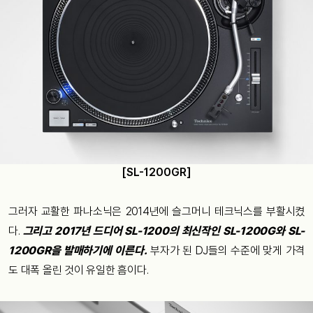
[SL-1200GR]
그러자
교활한
파나소닉은
2014
년에
슬그머니
테크닉스를
부활시켰
다
.
그리고
2017
년
드디어
SL-1200
의
최신작인
SL-1200G
와
SL-
1200GR
을
발매하기에
이른다
.
부자가
된
DJ
들의
수준에
맞게
가격
도
대폭
올린
것이
유일한
흠이다
.