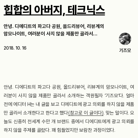
힙합의 아버지, 테크닉스
안녕. 디에디트의 파고다 공원, 올드리뷰어, 리뷰계의
암모나이트, 여러분이 사지 않을 제품만 골라서…
2018. 10. 16
기즈모
안녕
.
디에디트의
파고다
공원
,
올드리뷰어
,
리뷰계의
암모나이트
,
여
러분이
사지
않을
제품만
골라서
소개하는
객원필자
‘
기즈모
‘
다
.
얼마
전에
에디터
H
는
내
글을
보고
디에디트에
광고
의뢰를
하지
않을
제품
만
골라서
소개한다고
한다고
했다
(참고로 이 글이다)
.
맞는
말이다
.
오
늘도
신중히
전세계
수만
개
브랜드
중에서
디에디트에게
광고
의뢰를
하지
않을
주제를
골랐다
.
꽤
힘들었지만
보람찬
과정이었다
.