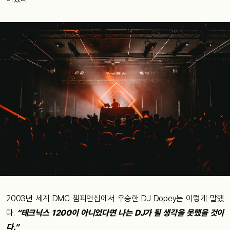
2003
년
세계
DMC
챔피언십에서
우승한
DJ Dopey
는
이렇게
말했
다
.
“
테크닉스
1200
이
아니었다면
나는
DJ
가
될
생각을
못했을
것이
다
.”