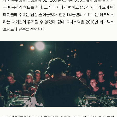
게도
우수성을
인정받아
SL-1200 Mk6
까지
350
만대
이상을
팔아
치
우며
공전의
히트를
한다
.
그러나
시대가
변하고
CD
의
시대가
오며
턴
테이블의
수요는
점점
줄어들었다
.
힙합
DJ
들만의
수요로는
테크닉스
라는
대기업이
유지될
수
없었다
.
끝내
파나소닉은
2010
년
테크닉스
브랜드의
단종을
선언한다
.