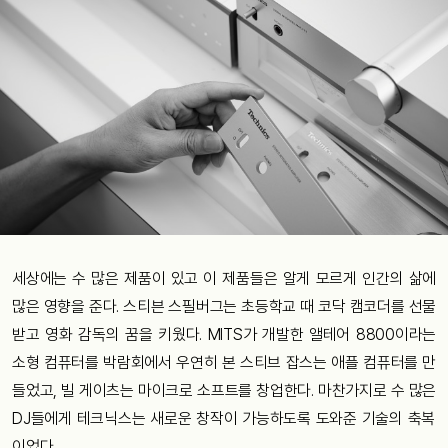
세상에는
수
많은
제품이
있고
이
제품들은
알게
모르게
인간의
삶에
많은
영향을
준다
.
스티븐
스필버그는
초등학교
때
코닥
캠코더를
선물
받고
영화
감독의
꿈을
키웠다
. MITS
가
개발한
앨테어
8800
이라는
소형
컴퓨터를
박람회에서
우연히
본
스티브
잡스는
애플
컴퓨터를
만
들었고
,
빌
게이츠는
마이크로
소프트를
창업한다
.
마찬가지로
수
많은
DJ
들에게
테크닉스는
새로운
창작이
가능하도록
도와준
기술의
축복
이었다
.