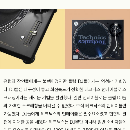
유럽의
장인들에게는
불행이었지만
클럽
DJ
들에게는
엄청난
기회였
다
. DJ
들은
내구성이
좋고
회전속도가
정확한
테크닉스
턴테이블로
스
크래칭이라는
새로운
기법을
발견했다
.
일반
턴테이블로는
클럽
DJ
들
의
가혹한
스크래칭을
버텨낼
수
없었다
.
오직
테크닉스의
턴테이블만
가능했다
. DJ
들에게
테크닉스의
턴테이블은
필수요소였고
힙합의
발
전에
지대한
공을
세웠다
.
테크닉스는
DJ
뿐만
아니라
일반
소비자들에