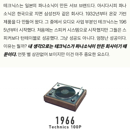
테크닉스는
일본의
파나소닉이
만든
서브
브랜드다
.
아시다시피
파나
소닉은
한국으로
치면
삼성전자
같은
회사다
. 1932
년부터
온갖
가전
제품을
다
만들어
왔다
.
그
중에서
오디오
사업
부분인
테크닉스는
196
5
년부터
시작했다
.
처음에는
스피커
시스템으로
시작했지만
그들은
스
피커보다
턴테이블로
성공했다
.
그냥
성공도
아니다
.
엄청난
성공이다
.
이유는
뭘까
?
내
생각으로는
테크닉스가
파나소닉이
만든
회사이기
때
문이다
.
언뜻
별
상관없어
보이지만
이건
아주
중요한
요소다
.