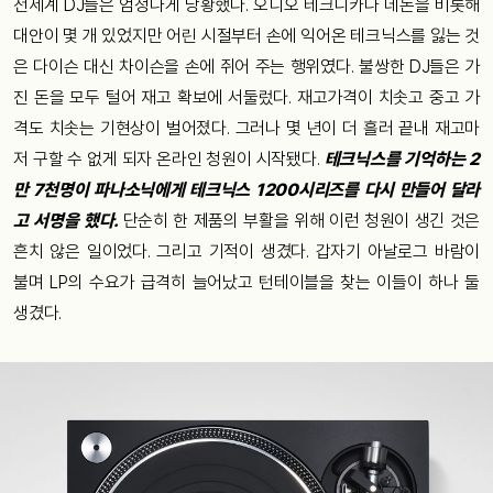
전세계
DJ
들은
엄청나게
당황했다
.
오디오
테크니카나
데논을
비롯해
대안이
몇
개
있었지만
어린
시절부터
손에
익어온
테크닉스를
잃는
것
은
다이슨
대신
차이슨을
손에
쥐어
주는
행위였다
.
불쌍한
DJ
들은
가
진
돈을
모두
털어
재고
확보에
서둘렀다
.
재고가격이
치솟고
중고
가
격도
치솟는
기현상이
벌어졌다
.
그러나
몇
년이
더
흘러
끝내
재고마
저
구할
수
없게
되자
온라인
청원이
시작됐다
.
테크닉스를
기억하는
2
만
7
천명이
파나소닉에게
테크닉스
1200
시리즈를
다시
만들어
달라
고
서명을
했다
.
단순히
한
제품의
부활을
위해
이런
청원이
생긴
것은
흔치
않은
일이었다
.
그리고
기적이
생겼다
.
갑자기
아날로그
바람이
불며
LP
의
수요가
급격히
늘어났고
턴테이블을
찾는
이들이
하나
둘
생겼다
.