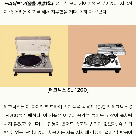
드라이브
‘
기술을
개발했다
.
정밀한
모터
제어기술
덕분이었다
.
지금까
지
좀
어려운
얘기를
해서
지루했을
거다
.
이제
다
끝났다
.
[
테크닉스
SL-1200]
테크닉스는
이
다이렉트
드라이브
기술을
적용해
1972
년
테크닉스
S
L-1200
을
발매한다
.
이
제품은
아무리
음악을
들어도
고장이
좀처럼
나지
않았고
주변에
큰
진동이
있어도
속도의
변화가
없었다
.
즉
신뢰
할
수
있는
모델이었다
.
처음에는
제품
자체에
감성이
없어
별
반응이