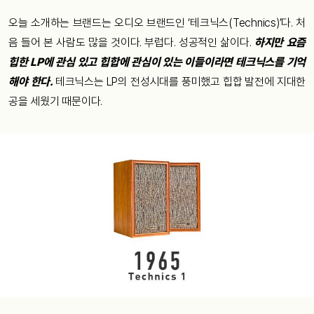
오늘
소개하는
브랜드는
오디오
브랜드인
‘
테크닉스
(Technics)’
다
.
처
음
들어
본
사람도
많을
것이다
.
부럽다
.
성공적인
삶이다
.
하지만
요즘
힙한
LP
에
관심
있고
힙합에
관심이
있는
이들이라면
테크닉스를
기억
해야
한다
.
테크닉스는
LP
의
전성시대를
풍미했고
힙합
발전에
지대한
공을
세웠기
때문이다
.