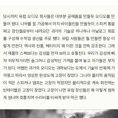
당시까지
유럽
오디오
회사들은
대부분
공예품을
만들듯
오디오를
만
들어
왔다
.
나무를
잘
가공해서
마치
바이올린을
만들듯이
스피커
통을
짜고
장인들로부터
내려오던
과거의
기술로
하나하나
아날로그
회로
를
구성해
수작업
생산을
주로
했다
.
유럽
사람들은
뭘
만들면
항상
이
렇게
만든다
.
역사와
전통
,
헤리티지
뭐
이런
것을
잔뜩
강조한다
.
그래
서
제품의
스펙보다는
감성을
먼저
보라고
호통친다
.
우리가
감성에
빠
져
허우적거리면
슬그머니
감성적인
가격을
붙여
놓고
자기들은
부자
가
된다
.
어쨌든
과거의
오디오는
과학보다는
도제식
기술의
반복에
가
까웠고
따라서
엉성한
완성도에
고장이
잦았다
.
그나마
물리적
움직임
이
적은
스피커나
앰프는
고장이
적었지만
물리적으로
계속
회전하는
턴테이블은
고장이
잦았다
.
고장이
나면
유럽
장인들은
왜
이렇게
험하
게
썼냐며
호통치며
수리비를
비싸게
받아
먹곤
했다
.