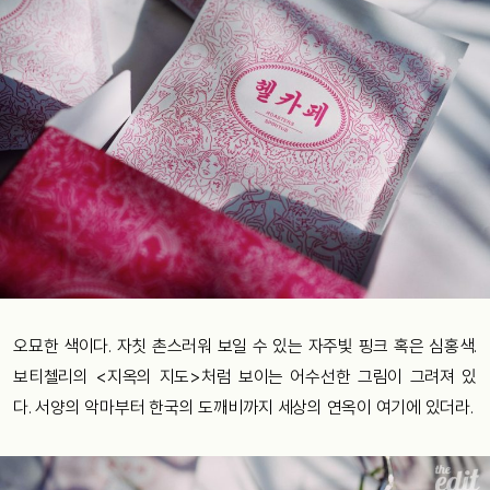
오묘한 색이다. 자칫 촌스러워 보일 수 있는 자주빛 핑크 혹은 심홍색.
보티첼리의 <지옥의 지도>처럼 보이는 어수선한 그림이 그려져 있
다. 서양의 악마부터 한국의 도깨비까지 세상의 연옥이 여기에 있더라.