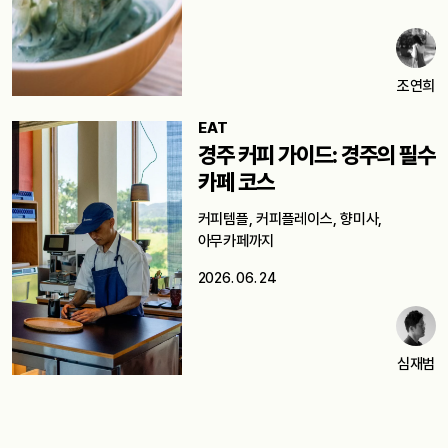
조연희
EAT
경주 커피 가이드: 경주의 필수
카페 코스
커피템플, 커피플레이스, 향미사,
아무카페까지
2026. 06. 24
심재범