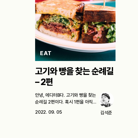
EAT
고기와 빵을 찾는 순례길
– 2편
안녕, 에디터B다. 고기와 빵을 찾는
순례길 2편이다. 혹시 1편을 아직…
2022. 09. 05
김석준