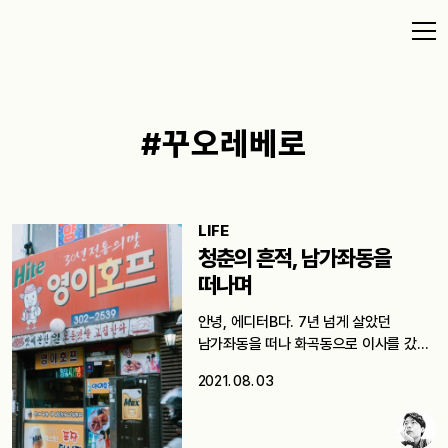
#꾸오레베로
LIFE
청춘의 흔적, 남가좌동을
떠나며
안녕, 에디터B다. 7년 넘게 살았던
남가좌동을 떠나 화곡동으로 이사를 갔다.
이제는…
2021. 08. 03