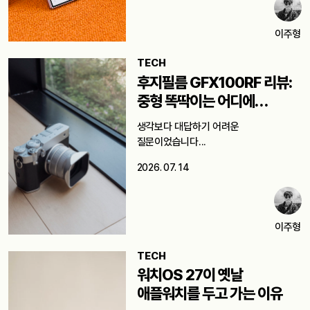
이주형
TECH
후지필름 GFX100RF 리뷰:
중형 똑딱이는 어디에
쓸까요?
생각보다 대답하기 어려운
질문이었습니다...
2026. 07. 14
이주형
TECH
워치OS 27이 옛날
애플워치를 두고 가는 이유