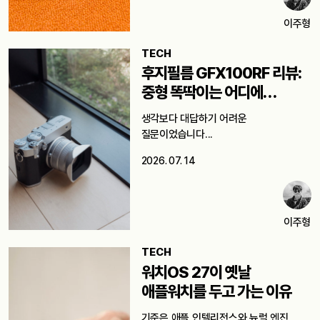
이주형
TECH
후지필름 GFX100RF 리뷰:
중형 똑딱이는 어디에
쓸까요?
생각보다 대답하기 어려운
질문이었습니다...
2026. 07. 14
이주형
TECH
워치OS 27이 옛날
애플워치를 두고 가는 이유
기준은 애플 인텔리전스와 뉴럴 엔진