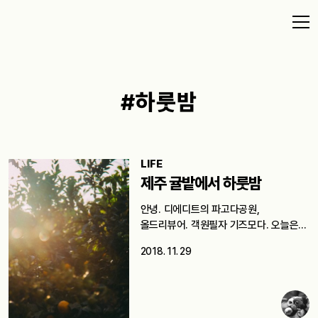
#하룻밤
LIFE
제주 귤밭에서 하룻밤
안녕. 디에디트의 파고다공원,
올드리뷰어. 객원필자 기즈모다. 오늘은
여러분이 사지 않을…
2018. 11. 29