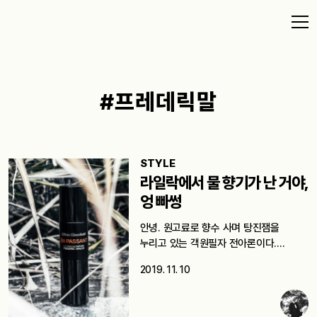
#프레데릭말
STYLE
라일락에서 물 향기가 난 거야,
엉 빠썽
안녕. 원고료로 향수 사며 탕진잼을
누리고 있는 객원필자 전아론이다.
급격히…
2019. 11. 10