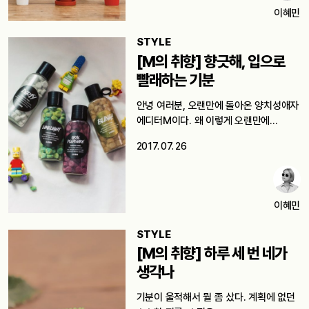
이혜민
STYLE
[M의 취향] 향긋해, 입으로
빨래하는 기분
안녕 여러분, 오랜만에 돌아온 양치성애자
에디터M이다. 왜 이렇게 오랜만에
돌아왔냐고?…
2017. 07. 26
이혜민
STYLE
[M의 취향] 하루 세 번 네가
생각나
기분이 울적해서 뭘 좀 샀다. 계획에 없던