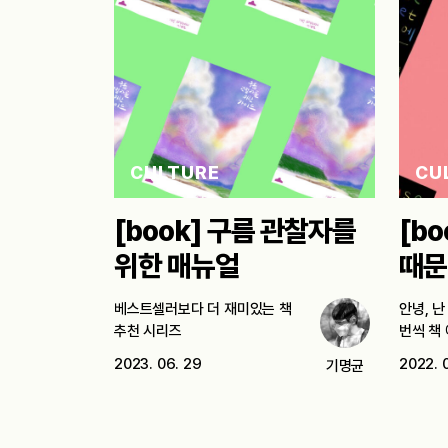
CULTURE
CU
[book] 구름 관찰자를
[b
위한 매뉴얼
때문
베스트셀러보다 더 재미있는 책
안녕, 
추천 시리즈
번씩 책
2023. 06. 29
2022. 
기명균