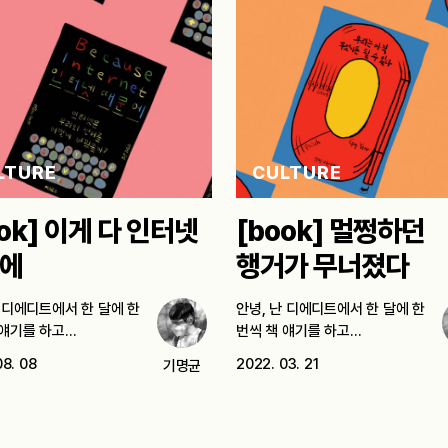
LTURE
CULTURE
ook] 이게 다 인터넷
[book] 멀쩡하던
에
행거가 무너졌다
난 디에디트에서 한 달에 한
안녕, 난 디에디트에서 한 달에 한
 얘기를 하고…
번씩 책 얘기를 하고…
08. 08
2022. 03. 21
기명균