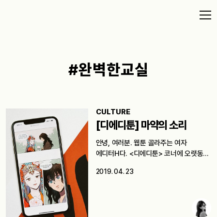
#완벽한교실
CULTURE
[디에디툰] 마약의 소리
안녕, 여러분. 웹툰 골라주는 여자
에디터H다. <디에디툰> 코너에 오랫동안
소홀했다.…
2019. 04. 23