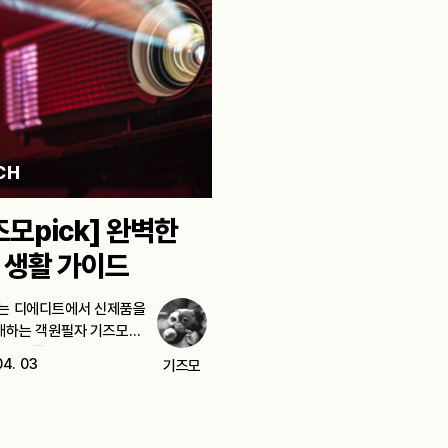
CH
즈모pick] 완벽한
 생활 가이드
나는 디에디트에서 신제품을
개하는 객원필자 기즈모다.
 대수롭지…
04. 03
기즈모