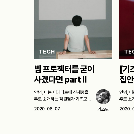
TECH
TE
빔 프로젝터를 굳이
[기
사겠다면 part II
집안
안녕, 나는 디에디트에 신제품을
안녕, 
주로 소개하는 객원필자 기즈모다.
주로 소
오늘은 빔프로젝터…
처음에는
2020. 06. 07
2020. 
기즈모