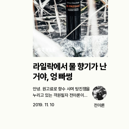
STYLE
라일락에서 물 향기가 난
거야, 엉 빠썽
안녕. 원고료로 향수 사며 탕진잼을
누리고 있는 객원필자 전아론이다.
급격히…
2019. 11. 10
전아론