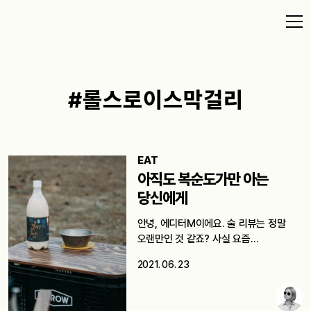
#롤스로이스막걸리
EAT
아직도 복순도가만 아는
당신에게
안녕, 에디터M이에요. 술 리뷰는 정말
오랜만인 것 같죠? 사실 요즘…
2021. 06. 23